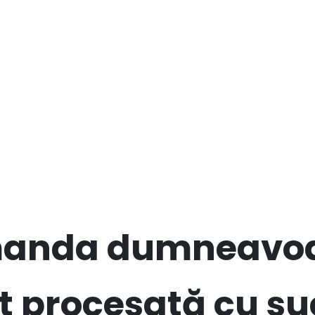
anda dumneavoa
st procesată cu su