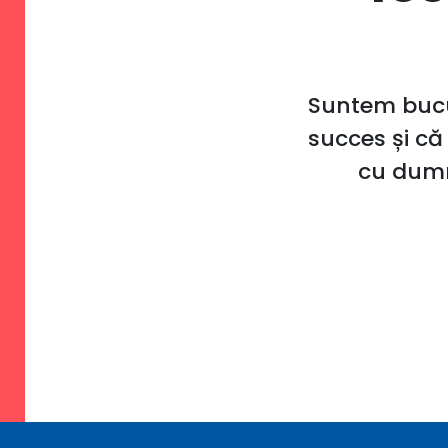
Suntem bucur
succes și că 
cu dumne