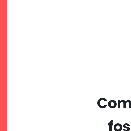
Com
fo