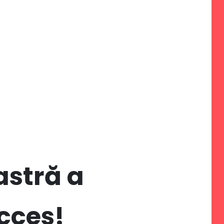
stră a
cces!