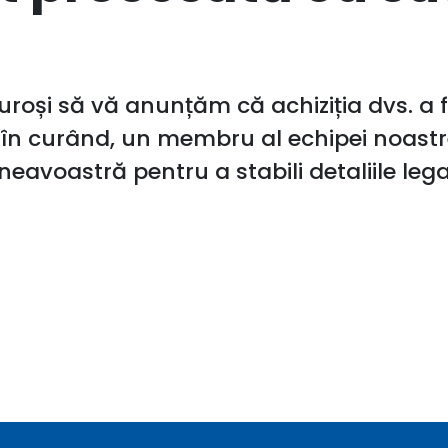
oși să vă anunțăm că achiziția dvs. a 
î
n curând, un membru al echipei noastr
avoastră pentru a stabili detaliile legat