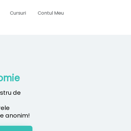
Cursuri
Contul Meu
nomie
stru de
rele
l e anonim!