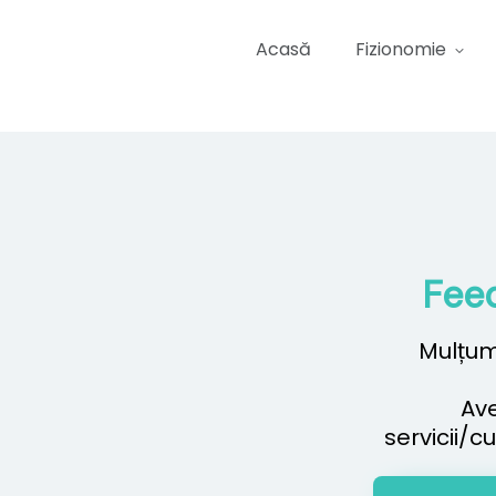
Acasă
Fizionomie
Feed
Mulțum
Ave
servicii/c