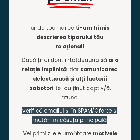
unde tocmai ce
ți-am trimis
descrierea tiparului tău
relațional!
Dacă ți-ai dorit întotdeauna să
ai o
relație împlinită
, dar
comunicarea
defectuoasă și alți factorii
sabotori
te-au ținut captiv/ă,
atunci
verifică emailul și în SPAM/Oferte și
mută-l în căsuța principală.
Vei primi zilele următoare
motivele