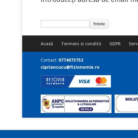
Acasă
Termeni si conditii
GDPR
Servi
Contact:
0774073752
cipriancucu@fizionomie.ro