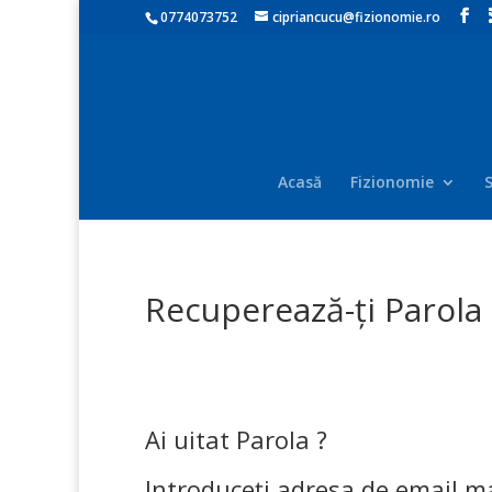
0774073752
cipriancucu@fizionomie.ro
Acasă
Fizionomie
S
Recuperează-ți Parola
Ai uitat Parola ?
Introduceți adresa de email ma