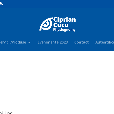
ervicii/Produse
Evenimente 2023
Contact
Autentific
i jos