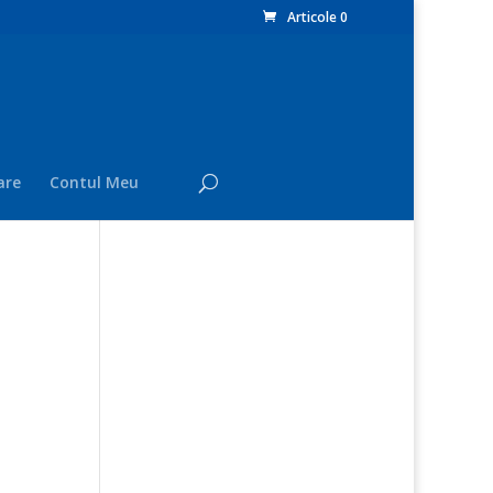
Articole 0
are
Contul Meu