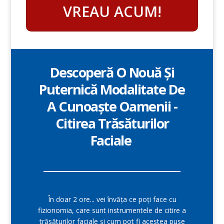
VREAU ACUM!
Descoperă O Nouă Și
Puternică Modalitate De
A Cunoaște Oamenii -
Citirea Trăsăturilor
Faciale
În doar 2 ore... vei învăța ce poți face cu
fizionomia, care sunt instrumentele de citire a
trăsăturilor faciale și cum pot fi acestea puse