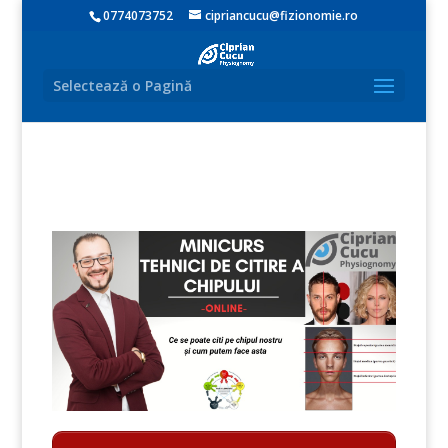
0774073752
cipriancucu@fizionomie.ro
Selectează o Pagină