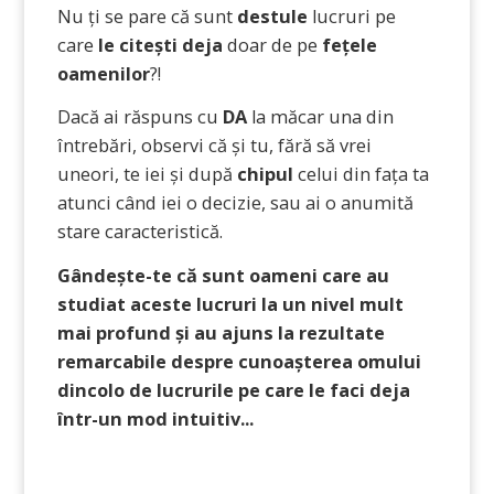
Nu ți se pare că sunt
destule
lucruri pe
care
le citești deja
doar de pe
fețele
oamenilor
?!
Dacă ai răspuns cu
DA
la măcar una din
întrebări, observi că și tu, fără să vrei
uneori, te iei și după
chipul
celui din fața ta
atunci când iei o decizie, sau ai o anumită
stare caracteristică.
Gândește-te că sunt oameni care au
studiat aceste lucruri la un nivel mult
mai profund și au ajuns la rezultate
remarcabile despre cunoașterea omului
dincolo de lucrurile pe care le faci deja
într-un mod intuitiv...