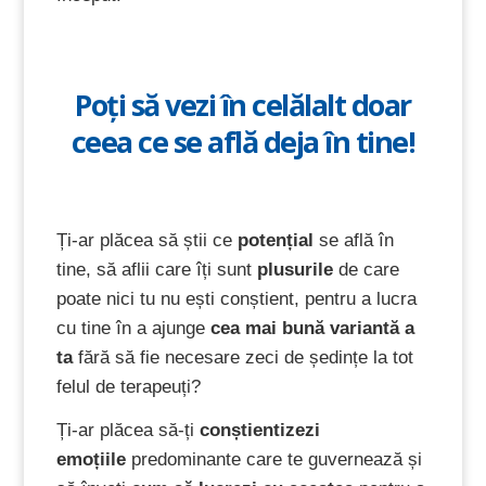
Poți să vezi în celălalt doar
ceea ce se află deja în tine!
Ți-ar plăcea să știi ce
potențial
se află în
tine, să aflii care îți sunt
plusurile
de care
poate nici tu nu ești conștient, pentru a lucra
cu tine în a ajunge
cea mai bună variantă a
ta
fără să fie necesare zeci de ședințe la tot
felul de terapeuți?
Ți-ar plăcea să-ți
conștientizezi
emoțiile
predominante care te guvernează și