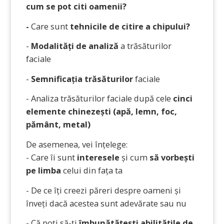
cum se pot citi oamenii?
-
Care sunt
tehnicile de citire a chipului?
-
Modalități de analiză
a trăsăturilor
faciale
-
Semnificația trăsăturilor
faciale
- Analiza trăsăturilor faciale după cele
cinci
elemente chinezești (apă, lemn, foc,
pământ, metal)
De asemenea, vei înțelege:
- Care îi sunt
interesele
și cum
să vorbești
pe limba
celui din fața ta
- De ce îți creezi păreri despre oameni și
înveți dacă acestea sunt adevărate sau nu
- Că poți să-ți
îmbunătățești abilitățile de