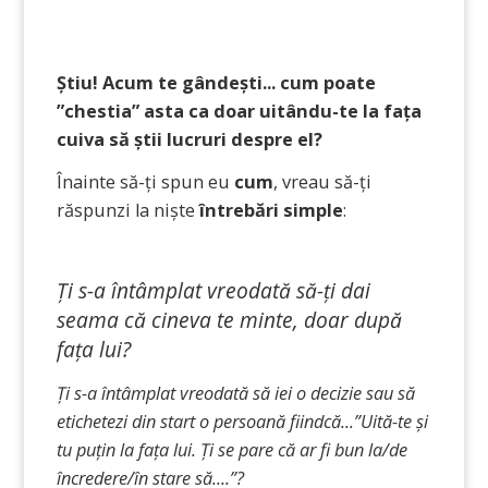
Știu! Acum te gândești... cum poate
”chestia” asta ca doar uitându-te la fața
cuiva să știi lucruri despre el?
Înainte să-ți spun eu
cum
, vreau să-ți
răspunzi la niște
întrebări simple
:
Ți s-a întâmplat vreodată să-ți dai
seama că cineva te minte, doar după
fața lui?
Ți s-a întâmplat vreodată să iei o decizie sau să
etichetezi din start o persoană fiindcă...”Uită-te și
tu puțin la fața lui. Ți se pare că ar fi bun la/de
încredere/în stare să....”?