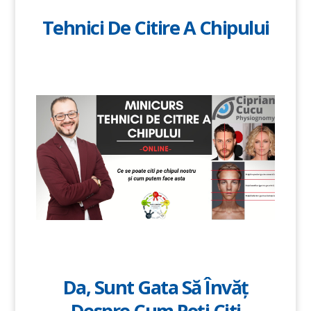
Tehnici De Citire A Chipului
Da, Sunt Gata Să Învăț
Despre Cum Poți Citi