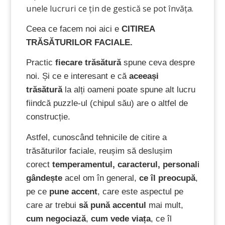
unele lucruri ce țin de gestică se pot învăța.
Ceea ce facem noi aici e
CITIREA
TRĂSĂTURILOR FACIALE.
Practic
fiecare trăsătură
spune ceva despre
noi. Și ce e interesant e că
aceeași
trăsătură
la alți oameni poate spune alt lucru
fiindcă puzzle-ul (chipul său) are o altfel de
construcție.
Astfel, cunoscând tehnicile de citire a
trăsăturilor faciale, reușim să deslușim
corect
temperamentul,
caracterul,
personalitatea,
gândește
acel om în general,
ce îl preocupă
,
pe ce
pune accent
, care este aspectul pe
care ar trebui
să pună accentul
mai mult,
c
um negociază
,
cum vede viața
, ce îl