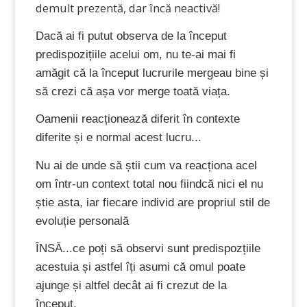
demult prezentă, dar încă neactivă!
Dacă ai fi putut observa de la început
predispozițiile acelui om, nu te-ai mai fi
amăgit că la început lucrurile mergeau bine și
să crezi că așa vor merge toată viața.
Oamenii reacționează diferit în contexte
diferite și e normal acest lucru...
Nu ai de unde să știi cum va reacționa acel
om într-un context total nou fiindcă nici el nu
știe asta, iar fiecare individ are propriul stil de
evoluție personală
ÎNSĂ...ce poți să observi sunt predispozțiile
acestuia și astfel îți asumi că omul poate
ajunge și altfel decât ai fi crezut de la
început.