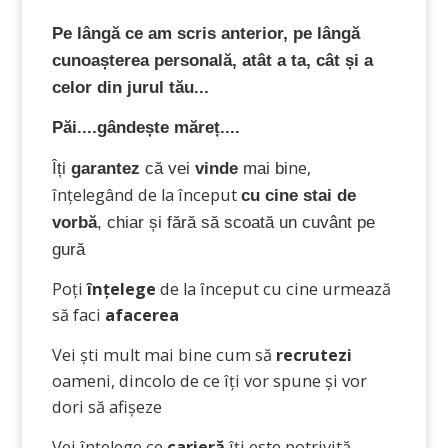
Pe lângă ce am scris anterior, pe lângă
cunoașterea personală, atât a ta, cât și a
celor din jurul tău...
Păi....gândește măreț....
ne,
Îți
garantez
că vei
vinde
mai bi
înțelegând de la început
cu cine stai de
vorbă
, chiar și fără să scoată un cuvânt pe
gură
Poți
înțelege
de la început cu cine urmează
să faci
afacerea
Vei ști mult mai bine cum să
recrutezi
oameni, dincolo de ce îți vor spune și vor
dori să afișeze
Vei înțelege ce
carieră
îți este potrivită