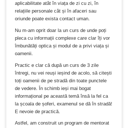
aplicabilitate atât în viața de zi cu zi, în
relațiile personale cât și în afaceri sau
oriunde poate exista contact uman.
Nu m-am oprit doar la un curs de unde poți
pleca cu informații complexe care clar îți vor
îmbunătăți optica și modul de a privi viața și
oamenii.
Practic e clar că după un curs de 3 zile
întregi, nu vei reuși ieșind de acolo, să citești
toți oamenii de pe stradă din toate punctele
de vedere. În schimb ieși mai bogat
informațional pe această temă însă la fel ca
la școala de șoferi, examenul se dă în stradă!
E nevoie de practică.
Astfel, am construit un program de mentorat