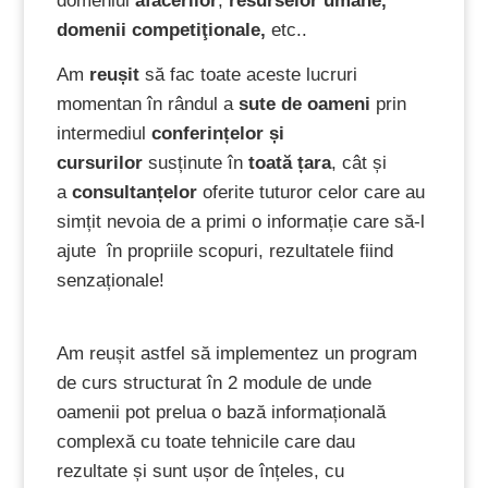
domeniul
afacerilor
,
resurselor umane,
domenii competiţionale,
etc..
Am
reușit
să fac toate aceste lucruri
momentan în rândul a
sute de oameni
prin
intermediul
co
nferințelor și
cursurilor
susținute în
toată țara
, cât și
a
consultanțelor
oferite tuturor celor care au
simțit nevoia de a primi o informație care să-l
ajute în propriile scopuri, rezultatele fiind
senzaționale!
Am reușit astfel să implementez un program
de curs structurat în 2 module de unde
oamenii pot prelua o bază informațională
complexă cu toate tehnicile care dau
rezultate și sunt ușor de înțeles, cu