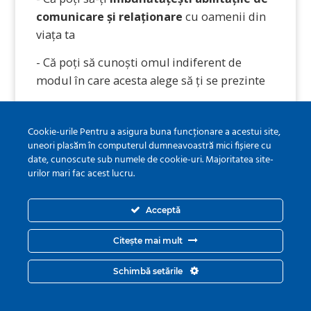
comunicare și relaționare
cu oamenii din
viața ta
- Că poți să cunoști omul indiferent de
modul în care acesta alege să ți se prezinte
Cookie-urile Pentru a asigura buna funcționare a acestui site,
"Ce Poți Să-mi Garantezi Și
uneori plasăm în computerul dumneavoastră mici fișiere cu
date, cunoscute sub numele de cookie-uri. Majoritatea site-
Ce Nu?”
urilor mari fac acest lucru.
Acceptă
Îți garantez că vei prelua de la acest
Citește mai mult
MINICURS informații în plus față de ce știai
Schimbă setările
sau oricum ți se va prezenta într-un mod nou.
De asemenea îți garantez că vei putea