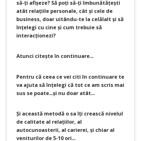
să-ți afișeze? Să poți să-ți îmbunătățești
atât relațiile personale, cât și cele de
business, doar uitându-te la celălalt și să
înțelegi cu cine și cum trebuie să
interacționezi?
Atunci citește în continuare...
Pentru că ceea ce vei citi în continuare te
va ajuta să înțelegi că tot ce am scris mai
sus se poate...și nu doar atât...
Și această metodă o sa îți crească nivelul
de calitate al relațiilor, al
autocunoasterii, al carierei, și chiar al
veniturilor de 5-10 ori...