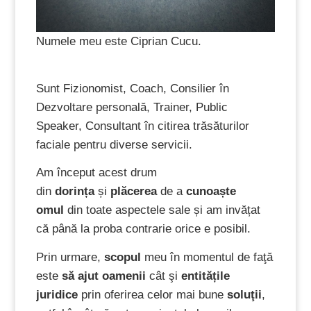
Numele meu este Ciprian Cucu.
Sunt Fizionomist, Coach, Consilier în
Dezvoltare personală, Trainer, Public
Speaker, Consultant în citirea trăsăturilor
faciale pentru diverse servicii.
Am început acest drum
din
dorința
și
plăcerea
de a
cunoaște
omul
din toate aspectele sale și am invățat
că până la proba contrarie orice e posibil.
Prin urmare,
scopul
meu în momentul de faţă
este
să ajut oamenii
cât şi
entitățile
juridice
prin oferirea celor mai bune
soluţii
,