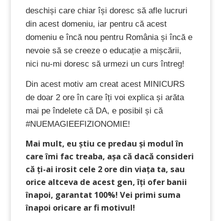
deschiși care chiar își doresc să afle lucruri
din acest domeniu, iar pentru că acest
domeniu e încă nou pentru România și încă e
nevoie să se creeze o educație a mișcării,
nici nu-mi doresc să urmezi un curs întreg!
Din acest motiv am creat acest MINICURS
de doar 2 ore în care îți voi explica și arăta
mai pe îndelete că DA, e posibil și că
#NUEMAGIEEFIZIONOMIE!
Mai mult, eu știu ce predau și modul în
care îmi fac treaba, așa că dacă consideri
că ți-ai irosit cele 2 ore din viața ta, sau
orice altceva de acest gen, îți ofer banii
înapoi, garantat 100%! Vei primi suma
înapoi oricare ar fi motivul!