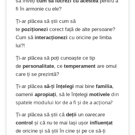
să înveți
cum să lucrezi cu acestea
pentru a
fi în armonie cu ele?
Ți-ar plăcea să știi cum să
te
poziționezi
corect față de alte persoane?
Cum să
interacționezi
cu oricine pe limba
lui?!
Ți-ar plăcea să poți cunoaște ce tip
de
personalitate
, ce
temperament
are omul
care ți se prezintă?
Ți-ar plăcea
să-ți înțelegi
mai bine
familia
,
din
oamenii
apropiați
, să le înțelegi
motivele
spatele modului lor de a fi și de a acționa?
Ți-ar plăcea să știi că
deții
un oarecare
control
și că nu te mai lași ușor
influențat
de oricine și să știi în cine și pe ce să-ți