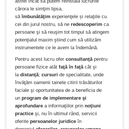
astfel încât să putem reinstala lucrurile
cărora le simţim lipsa,
să
îmbunătăţim
experienţele și relaţiile cu
cei din jurul nostru, să ne
redescoperim
ca
persoane şi să reuşim tot timpul să atingem
potenţialul maxim ştiind cum să utilizăm
instrumentele ce le avem la îndemână.
Pentru acest lucru ofer
consultanţă
pentru
persoane fizice atât
faţă în faţă
cât şi
la
distanţă
;
cursuri
de specialitate, unde
învăţăm oamenii tainele citirii trăsăturilor
faciale şi oportunitatea de a beneficia de
un
program de implementare şi
aprofundare
a informaţiilor prin
noţiuni
practice
şi, nu în ultimul rând, servicii
oferite
persoanelor juridice
în