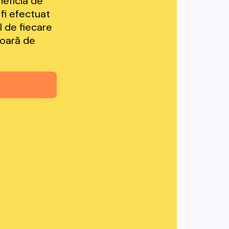
neficia de
 fi efectuat
l de fiecare
ioară de