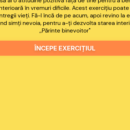
să ai o atitudine pozitivă față de tine pentru a be
nterioară în vremuri dificile. Acest exercițiu poate
ntregii vieți. Fă-l încă de pe acum, apoi revino la e
nd simți nevoia, pentru a-ți dezvolta starea inter
,,Părinte binevoitor"
ÎNCEPE EXERCIȚIUL