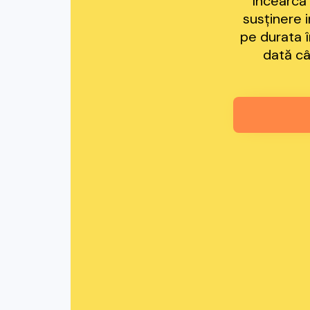
Încearcă 
susținere i
pe durata î
dată câ